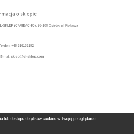
rmacja o sklepie
L-SKLEP (CARIBACHO), 98-100 Ostrów, ul. Fiołkowa
Telefon:
+48 516132192
sklep@el-sklep.com
E-mail:
 lub dostępu do plików cookies w Twojej przeglądarce.