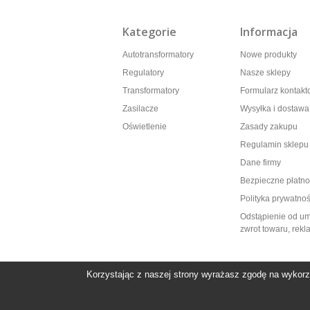
Kategorie
Informacja
Autotransformatory
Nowe produkty
Regulatory
Nasze sklepy
Transformatory
Formularz kontak
Zasilacze
Wysyłka i dostawa
Oświetlenie
Zasady zakupu
Regulamin sklepu
Dane firmy
Bezpieczne płatno
Polityka prywatnoś
Odstąpienie od u
zwrot towaru, rek
Korzystając z naszej strony wyrażasz zgodę na wykorz