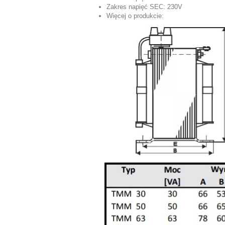
Zakres napięć SEC: 230V
Więcej o produkcie: