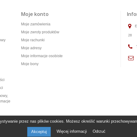
Moje konto
Info
Moje zamówienia
E
Moje zwroty produktów
28
towy
Moje rachunki
Moje adresy
Moje informacje osobiste
Moje bony
ści
ci
mowy,
lamacje
ystywanie przez nas plików cookies. Możesz określić warunki przechowywania
Więcej informacji
Odrzuć
Akceptuj