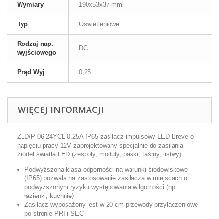
Wymiary
190x53x37 mm
Typ
Oświetleniowe
Rodzaj nap.
DC
wyjściowego
Prąd Wyj
0,25
WIĘCEJ INFORMACJI
ZLD/P 06-24YCL 0,25A IP65 zasilacz impulsowy LED Breve o
napięciu pracy 12V zaprojektowany specjalnie do zasilania
źródeł światła LED (zespoły, moduły, paski, taśmy, listwy).
Podwyższona klasa odporności na warunki środowiskowe
(IP65) pozwala na zastosowanie zasilacza w miejscach o
podwyższonym ryzyku występowania wilgotności (np.
łazienki, kuchnie)
Zasilacz wyposażony jest w 20 cm przewody przyłączeniowe
po stronie PRI i SEC