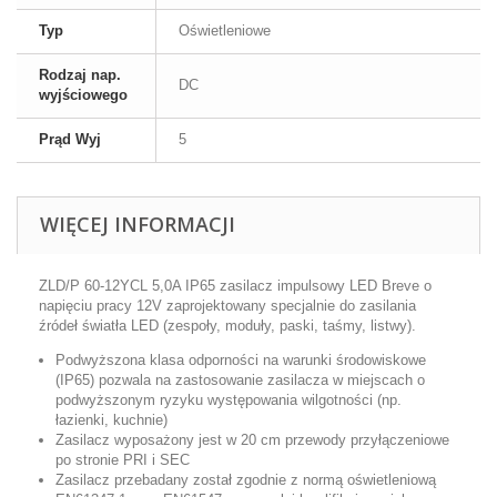
Typ
Oświetleniowe
Rodzaj nap.
DC
wyjściowego
Prąd Wyj
5
WIĘCEJ INFORMACJI
ZLD/P 60-12YCL 5,0A IP65 zasilacz impulsowy LED Breve o
napięciu pracy 12V zaprojektowany specjalnie do zasilania
źródeł światła LED (zespoły, moduły, paski, taśmy, listwy).
Podwyższona klasa odporności na warunki środowiskowe
(IP65) pozwala na zastosowanie zasilacza w miejscach o
podwyższonym ryzyku występowania wilgotności (np.
łazienki, kuchnie)
Zasilacz wyposażony jest w 20 cm przewody przyłączeniowe
po stronie PRI i SEC
Zasilacz przebadany został zgodnie z normą oświetleniową