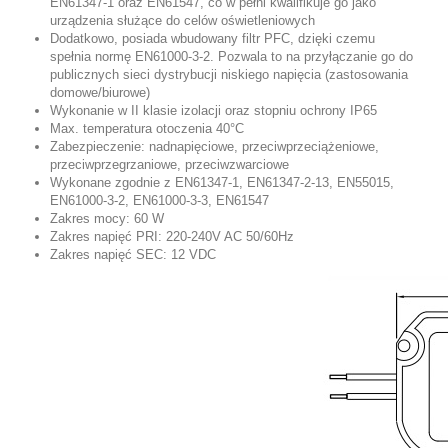
EN61347-1 oraz EN61547, co w pełni kwalifikuje go jako
urządzenia służące do celów oświetleniowych
Dodatkowo, posiada wbudowany filtr PFC, dzięki czemu
spełnia normę EN61000-3-2. Pozwala to na przyłączanie go do
publicznych sieci dystrybucji niskiego napięcia (zastosowania
domowe/biurowe)
Wykonanie w II klasie izolacji oraz stopniu ochrony IP65
Max. temperatura otoczenia 40°C
Zabezpieczenie: nadnapięciowe, przeciwprzeciążeniowe,
przeciwprzegrzaniowe, przeciwzwarciowe
Wykonane zgodnie z EN61347-1, EN61347-2-13, EN55015,
EN61000-3-2, EN61000-3-3, EN61547
Zakres mocy: 60 W
Zakres napięć PRI: 220-240V AC 50/60Hz
Zakres napięć SEC: 12 VDC