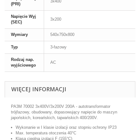
3x400
(PRI)
Napięcie Wyj
3x200
(SEC)
Wymiary
540x750x800
Typ
3-fazowy
Rodzaj nap.
AC
wyjściowego
WIĘCEJ INFORMACJI
PA3M 70002 3x400V/3x200V 200A
- autotransformator
trójfazowy, obudowany, dopasowujący napięcie do maszyn
japońskich, koreańskich, tajwańskich 400/200V.
Wykonanie w I klasie izolacji oraz stopniu ochrony IP23
Max. temperatura otoczenia 40°C
Klasa cieplna izolacji F (155°C)