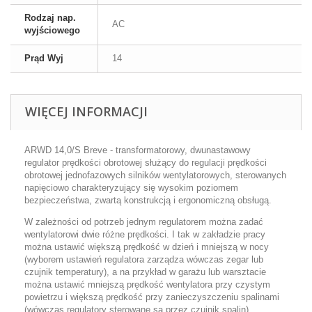
Rodzaj nap.
AC
wyjściowego
Prąd Wyj
14
WIĘCEJ INFORMACJI
ARWD 14,0/S Breve - transformatorowy, dwunastawowy
regulator prędkości obrotowej służący do regulacji prędkości
obrotowej jednofazowych silników wentylatorowych, sterowanych
napięciowo charakteryzujący się wysokim poziomem
bezpieczeństwa, zwartą konstrukcją i ergonomiczną obsługą.
W zależności od potrzeb jednym regulatorem można zadać
wentylatorowi dwie różne prędkości. I tak w zakładzie pracy
można ustawić większą prędkość w dzień i mniejszą w nocy
(wyborem ustawień regulatora zarządza wówczas zegar lub
czujnik temperatury), a na przykład w garażu lub warsztacie
można ustawić mniejszą prędkość wentylatora przy czystym
powietrzu i większą prędkość przy zanieczyszczeniu spalinami
(wówczas regulatory sterowane są przez czujnik spalin).