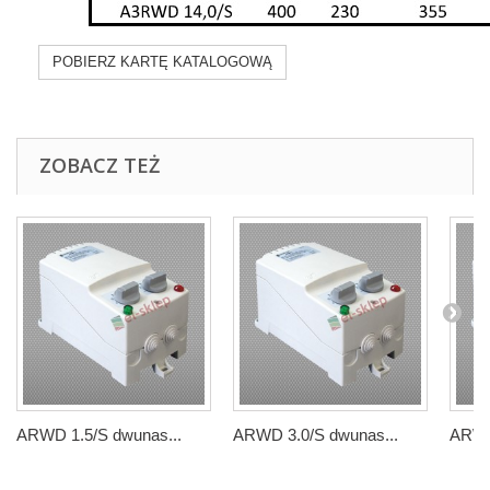
POBIERZ KARTĘ KATALOGOWĄ
ZOBACZ TEŻ
ARWD 1.5/S dwunas...
ARWD 3.0/S dwunas...
ARWD