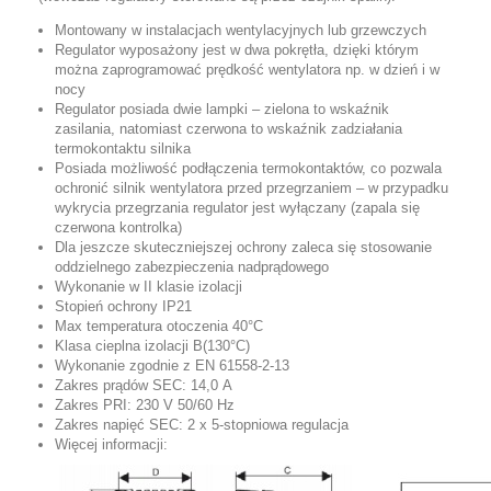
Montowany w instalacjach wentylacyjnych lub grzewczych
Regulator wyposażony jest w dwa pokrętła, dzięki którym
można zaprogramować prędkość wentylatora np. w dzień i w
nocy
Regulator posiada dwie lampki – zielona to wskaźnik
zasilania, natomiast czerwona to wskaźnik zadziałania
termokontaktu silnika
Posiada możliwość podłączenia termokontaktów, co pozwala
ochronić silnik wentylatora przed przegrzaniem – w przypadku
wykrycia przegrzania regulator jest wyłączany (zapala się
czerwona kontrolka)
Dla jeszcze skuteczniejszej ochrony zaleca się stosowanie
oddzielnego zabezpieczenia nadprądowego
Wykonanie w II klasie izolacji
Stopień ochrony IP21
Max temperatura otoczenia 40°C
Klasa cieplna izolacji B(130°C)
Wykonanie zgodnie z EN 61558-2-13
Zakres prądów SEC: 14,0 A
Zakres PRI: 230 V 50/60 Hz
Zakres napięć SEC: 2 x 5-stopniowa regulacja
Więcej informacji: