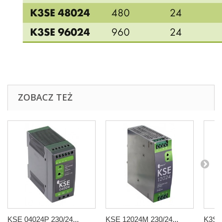
ZOBACZ TEŻ
KSE 04024P 230/24...
KSE 12024M 230/24...
K3SE 